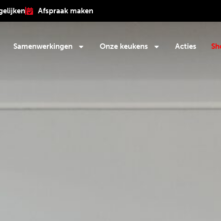
gelijken
Afspraak maken
Samenwerkingen
Onze keukens
Acties
Sh