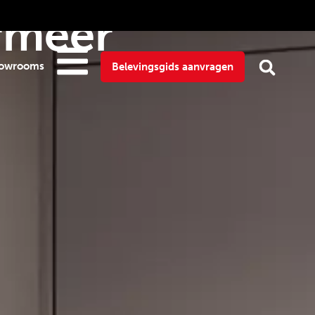
rmeer
owrooms
Belevingsgids aanvragen