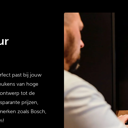
ur
fect past bij jouw
keukens van hoge
 ontwerp tot de
sparante prijzen,
merken zoals Bosch,
n!