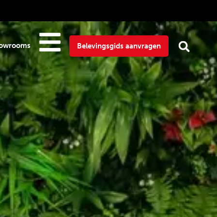
owrooms
Belevingsgids aanvragen