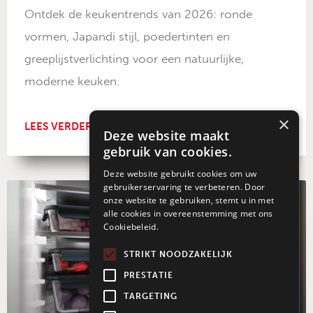
Ontdek de keukentrends van 2026: ronde
vormen, Japandi stijl, poedertinten en
greeplijstverlichting voor een natuurlijke,
moderne keuken.
×
LEES VERDER →
Deze website maakt
gebruik van cookies.
Deze website gebruikt cookies om uw
gebruikerservaring te verbeteren. Door
onze website te gebruiken, stemt u in met
alle cookies in overeenstemming met ons
Cookiebeleid.
STRIKT NOODZAKELIJK
PRESTATIE
TARGETING