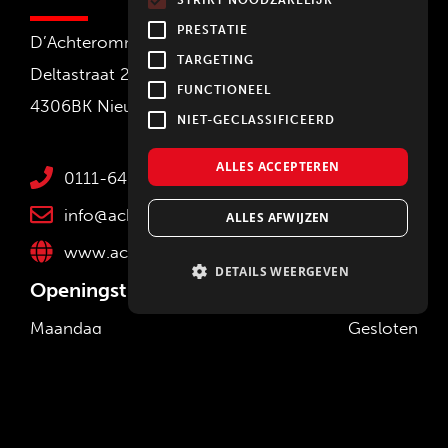
STRIKT NOODZAKELIJK
PRESTATIE
D’Achteromme
TARGETING
Deltastraat 22
FUNCTIONEEL
4306BK Nieuwerkerk
NIET-GECLASSIFICEERD
ALLES ACCEPTEREN
0111-642236
info@achteromme.nl
ALLES AFWIJZEN
www.achteromme.nl
DETAILS WEERGEVEN
Openingstijden d' Achteromme
Maandag
Gesloten
Dinsdag
08:30 - 17:30
Woensdag
08:30 - 17:30
Donderdag
08:30 - 17:30