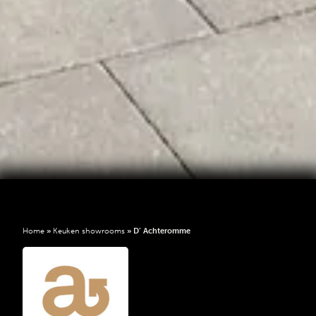
Home
»
Keuken showrooms
»
D’ Achteromme