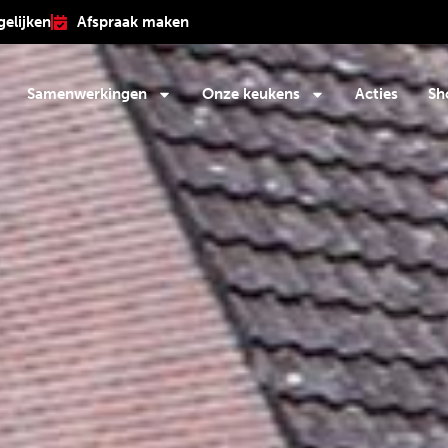
gelijken
Afspraak maken
Samenwerkingen
Onze keukens
Acties
Sh