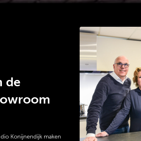
n de
showroom
udio Konijnendijk maken