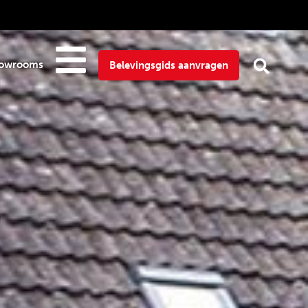
owrooms
Belevingsgids aanvragen