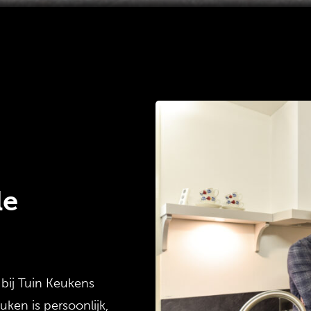
le
 bij Tuin Keukens
euken is persoonlijk,