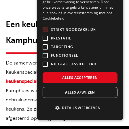
gebruikerservaring te verbeteren. Door
onze website te gebruiken, stemt u in met
alle cookies in overeenstemming met ons
Cookiebeleid.
Een keuken die past bij Rob
STRIKT NOODZAKELIJK
Kamphues
PRESTATIE
TARGETING
FUNCTIONEEL
De samenwerking tussen Rob Kamphues en
NIET-GECLASSIFICEERD
Keukenspecialisten.nl laat zien wat onze
ALLES ACCEPTEREN
keukenspecialisten
kunnen realiseren. Rob
Kamphues is iemand die gelooft in authenticiteit en
ALLES AFWIJZEN
gebruiksgemak, en dat geldt ook voor onze
DETAILS WEERGEVEN
keukens. Ze zijn stijlvol, praktisch en altijd
afgestemd op wat jij nodig hebt.