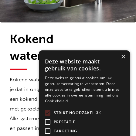
Kokend
waterkranen
×
Deze website maakt
gebruik van cookies.
Deze website gebruikt cookies om uw
Kokend waterkranen zijn helemaal van nu! Wist
gebruikerservaring te verbeteren. Door
je dat in ongeveer een op vier nieuwe keukens
onze website te gebruiken, stemt u in met
alle cookies in overeenstemming met ons
een kokend waterkraan of multifunctionele kraan
Cookiebeleid.
met gekoeld en bruisend water wordt geplaatst?
STRIKT NOODZAKELIJK
Alle systemen van Selzius zijn van goede kwaliteit
PRESTATIE
en passen in elke keuken. Het merk Selsiuz van
TARGETING