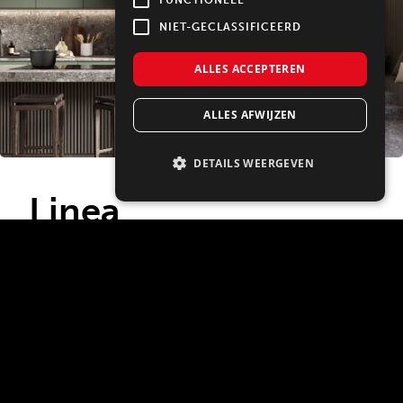
FUNCTIONEEL
NIET-GECLASSIFICEERD
ALLES ACCEPTEREN
ALLES AFWIJZEN
DETAILS WEERGEVEN
Linea
Is hedendaags minimalisme helemaal jouw stijl?
Met de statementkleuren zilver, zwart en wit sluit
de Linea lijn van SMEG aan bij dé designtrend
van vandaag. Opvallend is het bijzonder gebruik
van roestvrijstaal en glas. Alle apparaten, van