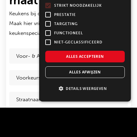
STRIKT NOODZAKELIJK
Keukens bij onze keukenspecialisten in Alkmaar?
PRESTATIE
Maak hier vrijblijvend een afspraak bij een
TARGETING
keukenspecialist in de buurt.
FUNCTIONEEL
NIET-GECLASSIFICEERD
Voor-
&
ALLES ACCEPTEREN
Achternaam
*
Voorkeursdatum
*
ALLES AFWIJZEN
DETAILS WEERGEVEN
Straat
*
Huisnummer
*