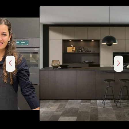
KEUKENINSPIRATIE
De
laatste keukentrends