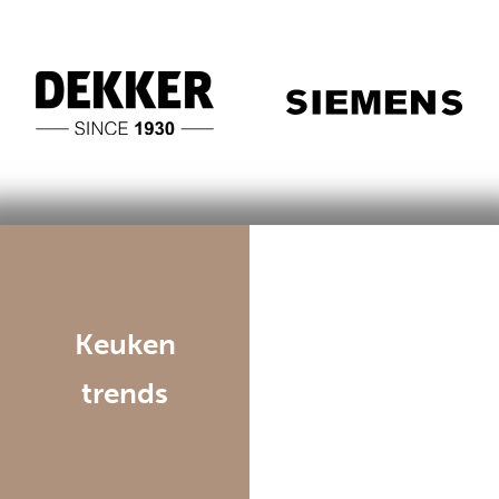
Keuken
trends