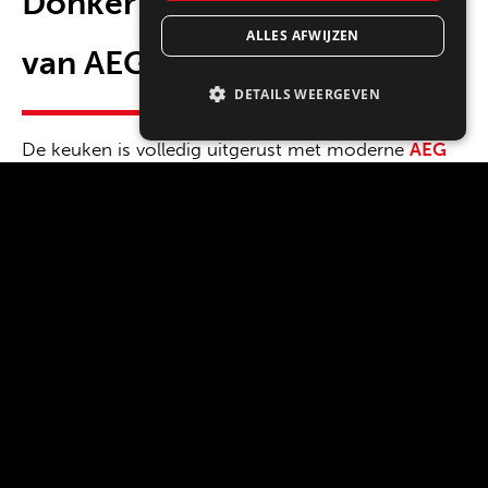
Donker keukenapparatuur
ALLES AFWIJZEN
van AEG
DETAILS WEERGEVEN
De keuken is volledig uitgerust met moderne
AEG
apparatuur, perfect voor wie graag kookt en mooie
technologie waardeert. De apparaten zijn strak
ingebouwd waardoor de keuken zijn rustige
uitstraling behoudt. Denk aan een dubbele
multifunctionele oven met magnetronfunctie en
stoomfunctie, een inbouw compacte
wijnklimaatkast en een koelkast met vrieskast.
Daarnaast zie je een inductiekookplaat met
ingebouwde afzuiging en een volledig integreerbare