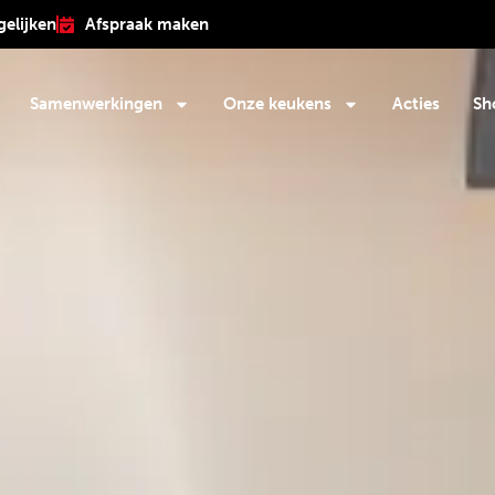
gelijken
Afspraak maken
Samenwerkingen
Onze keukens
Acties
Sh