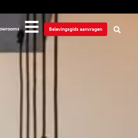
owrooms
Belevingsgids aanvragen