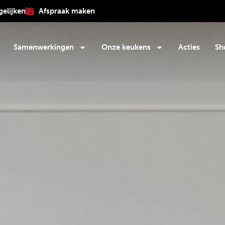
gelijken
Afspraak maken
Samenwerkingen
Onze keukens
Acties
Sh