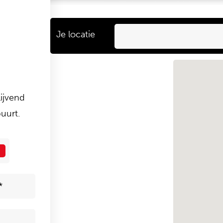
Je locatie
ijvend
uurt.
um
*