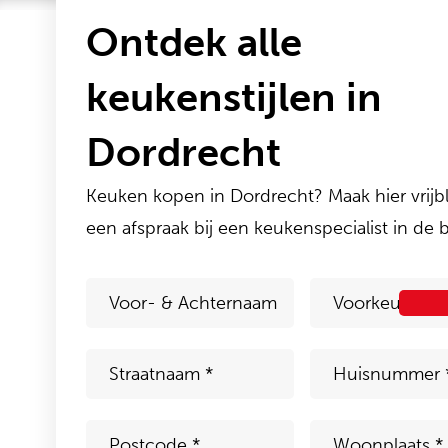
Ontdek alle
keukenstijlen in
Dordrecht
Keuken kopen in Dordrecht? Maak hier vrijbl
een afspraak bij een keukenspecialist in de b
Voor-
Voorkeursdat
&
Achternaam
*
Straat
*
Huisnummer
*
Postcode
*
Woonplaats
*