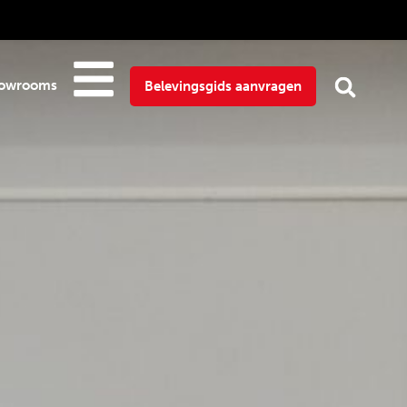
owrooms
Belevingsgids aanvragen