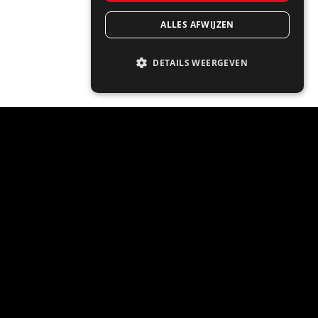
ALLES AFWIJZEN
DETAILS WEERGEVEN
Industrieel zwart met
hout
Hoe stijlvol is deze overwegend zwarte keuken
waarin staal met hout en moderne kastjes
gecombineerd wordt.