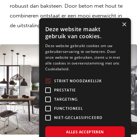
robuust dan baksteen. Door beton met hout te
combineren ontstaat er een mooi evenwicht in
×
de uitstraling: strak en stoer ontmoet warm.
Deze website maakt
gebruik van cookies.
Deze website gebruikt cookies om uw
gebruikerservaring te verbeteren. Door
onze website te gebruiken, stemt u in met
alle cookies in overeenstemming met ons
Cookiebeleid.
STRIKT NOODZAKELIJK
PRESTATIE
TARGETING
FUNCTIONEEL
NIET-GECLASSIFICEERD
ALLES ACCEPTEREN