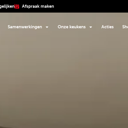
gelijken
Afspraak maken
Samenwerkingen
Onze keukens
Acties
Sh