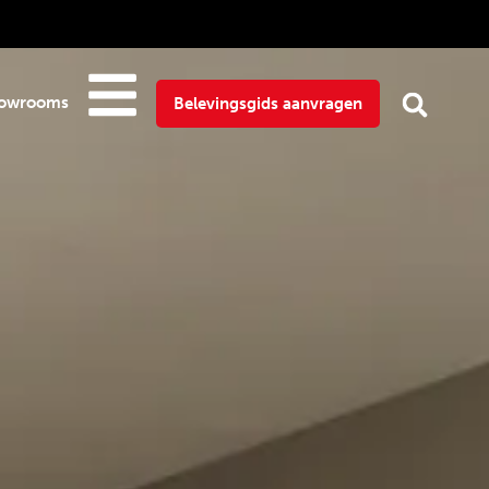
owrooms
Belevingsgids aanvragen