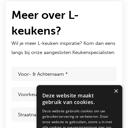
Meer over L-
keukens?
Wil je meer L-keuken inspiratie? Kom dan eens
langs bij onze aangesloten Keukenspecialisten.
Voor-
&
Achternaam
*
Voorkeursdatum
*
×
Deze website maakt
gebruik van cookies.
Straat
*
Deze website gebruikt cookies om uw
gebruikerservaring te verbeteren. Door
onze website te gebruiken, stemt u in met
alle cookies in overeenstemming met ons