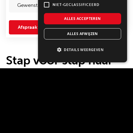
Gewenste
Keukenspecialist
*
NIET-GECLASSIFICEERD
ALLES ACCEPTEREN
Afspraak maken
ALLES AFWIJZEN
DETAILS WEERGEVEN
Stap voor stap naar
jouw nieuwe keuken
in Zoetermeer
Het maken van een beslissing voor een keuken is
niet makkelijk. Er komt namelijk enorm veel kijken