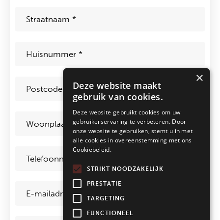
Straat
*
Huisnummer
*
×
Postcode
*
Deze website maakt
gebruik van cookies.
Deze website gebruikt cookies om uw
Woonplaats
*
gebruikerservaring te verbeteren. Door
onze website te gebruiken, stemt u in met
alle cookies in overeenstemming met ons
Telefoon
*
Cookiebeleid.
STRIKT NOODZAKELIJK
E-
PRESTATIE
mailadres
*
TARGETING
FUNCTIONEEL