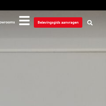
owrooms
Belevingsgids aanvragen