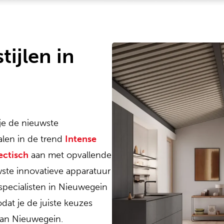
tijlen in
je de nieuwste
alen in de trend
Intense
lectisch
aan met opvallende
wste innovatieve apparatuur
pecialisten in Nieuwegein
dat je de juiste keuzes
van Nieuwegein.