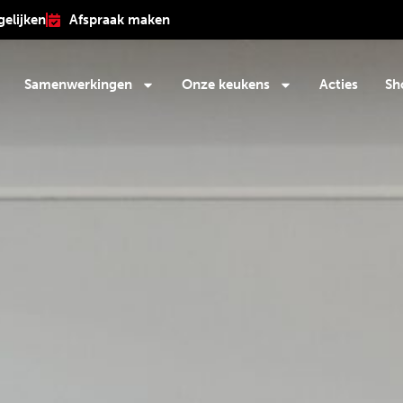
gelijken
Afspraak maken
Samenwerkingen
Onze keukens
Acties
Sh