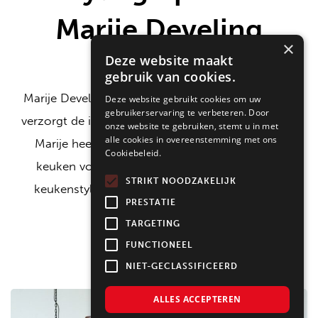
Marije Develing
×
Deze website maakt
gebruik van cookies.
Marije Develing is interieurontwerper en stylist en
Deze website gebruikt cookies om uw
gebruikerservaring te verbeteren. Door
verzorgt de interieurstyling van onze showrooms.
onze website te gebruiken, stemt u in met
alle cookies in overeenstemming met ons
Marije heeft onlangs deze prachtige, donkere
Cookiebeleid.
keuken voorzien van een geheel bijpassende
STRIKT NOODZAKELIJK
keukenstyling. Je volgt haar op
Maison Belle.
PRESTATIE
TARGETING
FUNCTIONEEL
NIET-GECLASSIFICEERD
ALLES ACCEPTEREN