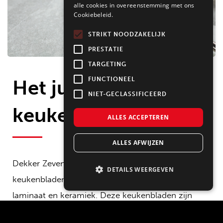
alle cookies in overeenstemming met ons
Cookiebeleid.
STRIKT NOODZAKELIJK
PRESTATIE
TARGETING
Het juiste
FUNCTIONEEL
NIET-GECLASSIFICEERD
keukenblad
ALLES ACCEPTEREN
ALLES AFWIJZEN
Dekker Zevenhuizen biedt een breed assortiment
DETAILS WEERGEVEN
keukenbladen aan, waaronder composietsteen,
laminaat en keramiek. Deze keukenbladen zijn
vaak duurzaam, onderhoudsarm en zien er bijna