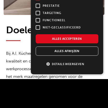
PRESTATIE
TARGETING
FUNCTIONEEL
Doelen
NIET-GECLASSIFICEERD
ALLES ACCEPTEREN
ALLES AFWIJZEN
Bij A.I. Küchen zijn klantgerichtheid, de hoogste
kwaliteit en continue verbetering van
DETAILS WEERGEVEN
werkprocessen belangrijke pijlers. Daarnaast heeft
het merk maatregelen genomen voor de
bescherming van het milieu en het klimaat door
klimaatneutraal te produceren.