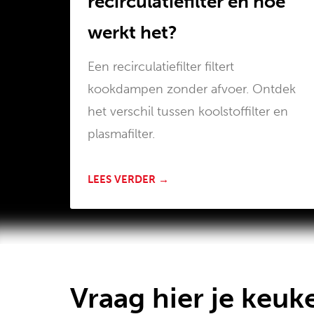
recirculatiefilter en hoe
werkt het?
Een recirculatiefilter filtert
kookdampen zonder afvoer. Ontdek
het verschil tussen koolstoffilter en
plasmafilter.
LEES VERDER →
Vraag hier je keuk