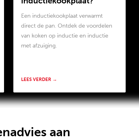
inductiekookplaat?
Een inductiekookplaat verwarmt
direct de pan. Ontdek de voordelen
van koken op inductie en inductie
met afzuiging.
LEES VERDER →
enadvies aan