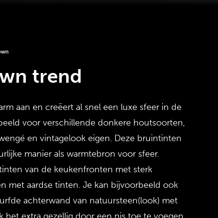
own
wn trend
m aan en creëert al snel een luxe sfeer in de
rbeeld voor verschillende donkere houtsoorten,
 wengé en vintagelook eigen. Deze bruintinten
lijke manier als warmtebron voor sfeer.
inten van de keukenfronten met sterk
n met aardse tinten. Je kan bijvoorbeeld ook
urfde achterwand van natuursteen(look) met
het extra gezellig door een nis toe te voegen