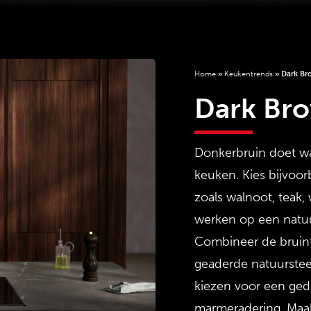
Home
»
Keukentrends
»
Dark Br
Dark Bro
Donkerbruin doet war
keuken. Kies bijvoo
zoals walnoot, teak,
werken op een natuur
Combineer de bruint
geaderde natuurstee
kiezen voor een ged
marmeradering. Maak 