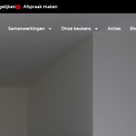
gelijken
Afspraak maken
Samenwerkingen
Onze keukens
Acties
Sh