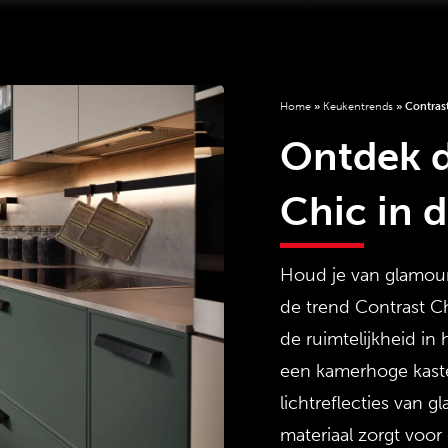
Home
»
Keukentrends
»
Contras
Ontdek d
Chic in 
Houd je van glamour,
de trend Contrast Ch
de ruimtelijkheid in 
een kamerhoge kaste
lichtreflecties van g
materiaal zorgt voor 