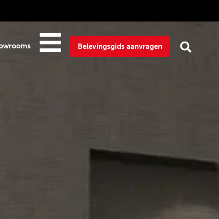
owrooms
Belevingsgids aanvragen