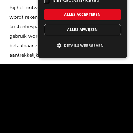
NIET-GECLASSIFICEERD
Bij het ontwerpen van prijsbewuste keukens
ALLES ACCEPTEREN
wordt rekening gehouden met
kostenbesparende elementen. Ook kan het
ALLES AFWIJZEN
gebruik worden gemaakt van materialen die
betaalbaar zijn, maar toch duurzaam en visueel
DETAILS WEERGEVEN
aantrekkelijk zijn, zoals laminaat.
Bekijk hier