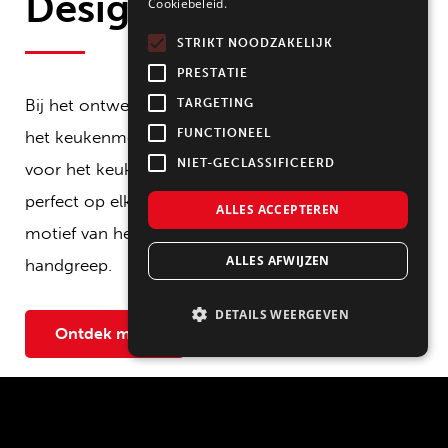
Design
Cookiebeleid.
STRIKT NOODZAKELIJK
PRESTATIE
Bij het ontwerpen van de keuken ligt de nadruk op
TARGETING
FUNCTIONEEL
het keukenmeubilair. Van de specifieke kleurkeuze
NIET-GECLASSIFICEERD
voor het keukenfront en het werkblad, over de
perfect op elkaar afgestemde korpusvorm, tot het
ALLES ACCEPTEREN
motief van het keukenachterpaneel, tot de
ALLES AFWIJZEN
handgreep.
DETAILS WEERGEVEN
Ontdek meer