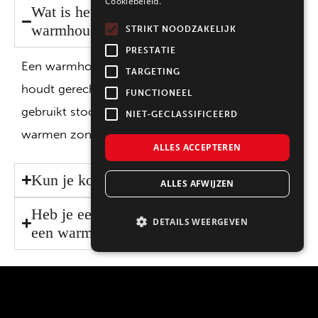
Cookiebeleid.
Wat is het verschil tussen een
warmhoudlade en een stoomlade?
STRIKT NOODZAKELIJK
PRESTATIE
Een warmhoudlade werkt met droge warmte en
TARGETING
houdt gerechten op temperatuur. Een stoomlade
FUNCTIONEEL
gebruikt stoom om gerechten voorzichtig op te
NIET-GECLASSIFICEERD
warmen zonder dat ze uitdrogen.
ALLES ACCEPTEREN
Kun je koken in een warmhoudlade?
ALLES AFWIJZEN
Heb je een aparte aansluiting nodig voor
DETAILS WEERGEVEN
een warmhoudlade of stoomlade?