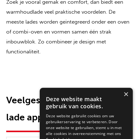
Zoek je vooral gemak en comfort, dan biedt een
warmhoudlade veel praktische voordelen. De
meeste lades worden geïntegreerd onder een oven
of combi-oven en vormen samen één strak
inbouwblok. Zo combineer je design met
functionaliteit.
×
Veelgestelde vragen over
Deze website maakt
gebruik van cookies.
lade apparatuur
Deze website gebruikt cookies om uw
gebruikerservaring te verbeteren. Door
onze website te gebruiken, stemt u in met
alle cookies in overeenstemming met ons