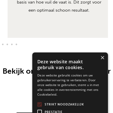
basis van hoe vuil de vaat is. Dit zorgt voor
een optimaal schoon resultaat.
×
Deze website maakt
gebruik van cookies.
Bekijk onze keukenapparatuur
Deze website gebruikt cookies om uw
gebruikerservaring te verbeteren. Door
merken
onze website te gebruiken, stemt u in met
alle cookies in overeenstemming met ons
Cookiebeleid.
STRIKT NOODZAKELIJK
PRESTATIE