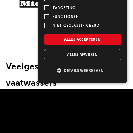
TARGETING
FUNCTIONEEL
NIET-GECLASSIFICEERD
ALLES ACCEPTEREN
ALLES AFWIJZEN
Veelgestelde vragen over
DETAILS WEERGEVEN
vaatwassers
Wat is het verschil tussen een
geïntegreerde en volledig geïntegreerde
vaatwasser?