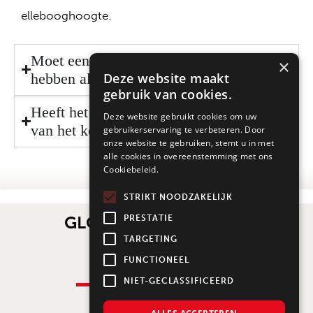
ellebooghoogte.
Moet een keukeneiland dezelfde hoogte
×
hebben als het keukenblad?
Deze website maakt
gebruik van cookies.
Heeft het materiaal invloed op de hoogte
Deze website gebruikt cookies om uw
van het keukenblad?
gebruikerservaring te verbeteren. Door
onze website te gebruiken, stemt u in met
alle cookies in overeenstemming met ons
Cookiebeleid.
STRIKT NOODZAKELIJK
GLOEDNIEUWE GRATIS
PRESTATIE
TARGETING
BELEVINGSGIDS
FUNCTIONEEL
NIET-GECLASSIFICEERD