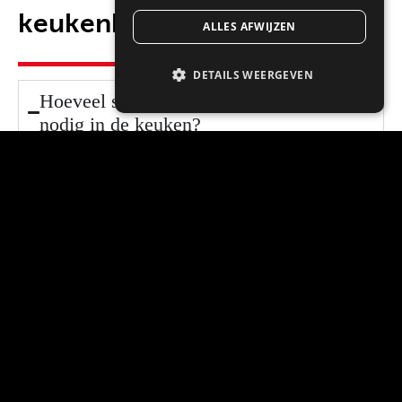
keukenblad
ALLES AFWIJZEN
DETAILS WEERGEVEN
Hoeveel stopcontacten heb je minimaal
nodig in de keuken?
In een moderne keuken zijn minimaal meerdere
stopcontacten boven het keukenblad nodig, plus
aparte aansluitingen voor vaste apparatuur zoals
oven, koelkast en vaatwasser. Het exacte aantal
hangt af van je indeling en apparatuur.
Heb je aparte groepen nodig voor
keukenapparatuur?