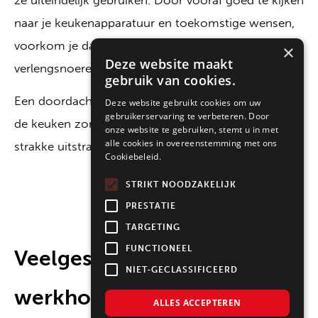
naar je keukenapparatuur en toekomstige wensen,
voorkom je dat je later muren moet openbreken of
×
Deze website maakt
verlengsnoeren moet gebruiken.
gebruik van cookies.
Een doordachte planning van de stopcontacten in
Deze website gebruikt cookies om uw
gebruikerservaring te verbeteren. Door
de keuken zorgt voor veiligheid, comfort en een
onze website te gebruiken, stemt u in met
alle cookies in overeenstemming met ons
strakke uitstraling.
Cookiebeleid.
STRIKT NOODZAKELIJK
PRESTATIE
TARGETING
FUNCTIONEEL
Veelgestelde vragen over de
NIET-GECLASSIFICEERD
werkhoogte van een
ALLES ACCEPTEREN