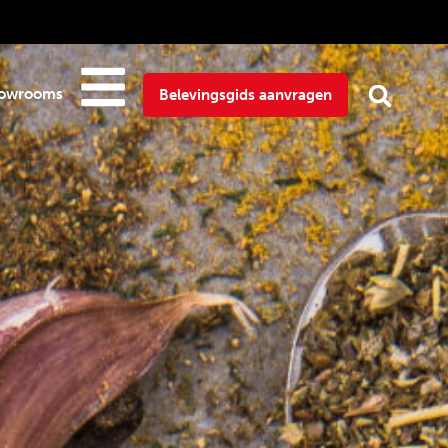
owrooms
Belevingsgids aanvragen