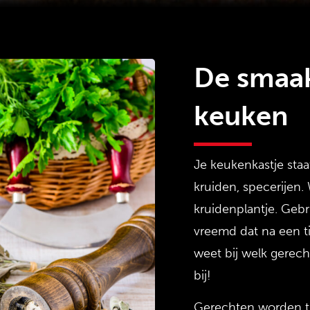
De smaa
keuken
Je keukenkastje staa
kruiden, specerijen.
kruidenplantje. Gebru
vreemd dat na een ti
weet bij welk gerech
bij!
Gerechten worden tr