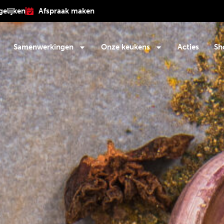
gelijken
Afspraak maken
Samenwerkingen
Onze keukens
Acties
Sh