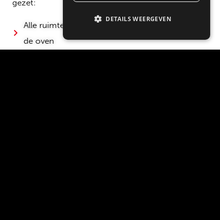
gezet:
DETAILS WEERGEVEN
Alle ruimte: de ovendeur verdwijnt geheel onder
de oven
Zeer veilig bij hoge inbouw & makkelijk te
bereiken
Ergonomie en comfort: de deurgreep draait
mee met je hand
71 liter oveninhoud: even groot als een
traditionele oven
Comfortabele sluiting: de deur schuift en sluit
geruisloos