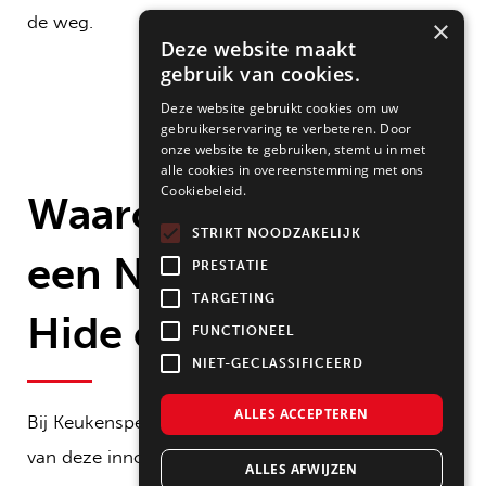
de weg.
×
Deze website maakt
gebruik van cookies.
Deze website gebruikt cookies om uw
gebruikerservaring te verbeteren. Door
onze website te gebruiken, stemt u in met
alle cookies in overeenstemming met ons
Cookiebeleid.
Waarom kiezen voor
STRIKT NOODZAKELIJK
een NEFF Slide &
PRESTATIE
TARGETING
Hide oven?
FUNCTIONEEL
NIET-GECLASSIFICEERD
ALLES ACCEPTEREN
Bij
Keukenspecialisten.nl
hebben we alle voordelen
van deze innovatieve ovendeur voor je op een rij
ALLES AFWIJZEN