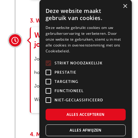
×
Deze website maakt
gebruik van cookies.
3. Wensenlijst
Deze website gebruikt cookies om uw
Wij gaan in gesprek over
gebruikerservaring te verbeteren. Door
onze website te gebruiken, stemt u in met
jouw wensen
alle cookies in overeenstemming met ons
Cookiebeleid.
Jouw levensstijl vormt een goede basis voor
STRIKT NOODZAKELIJK
hoe de keuken eruit mag komen te zien.
PRESTATIE
TARGETING
Jouw wensen en levensstijl staan centraal.
FUNCTIONEEL
Wij geven je alleen het beste advies!
NIET-GECLASSIFICEERD
ALLES ACCEPTEREN
ALLES AFWIJZEN
4. Meer inspiratie?