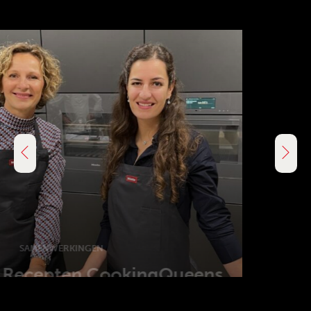
KEUKENINSPIRATIE
De
laatste keukentrends