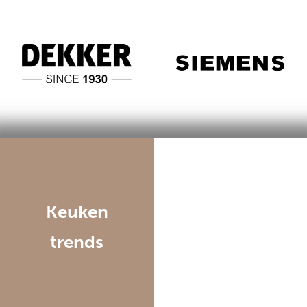
Keuken
trends