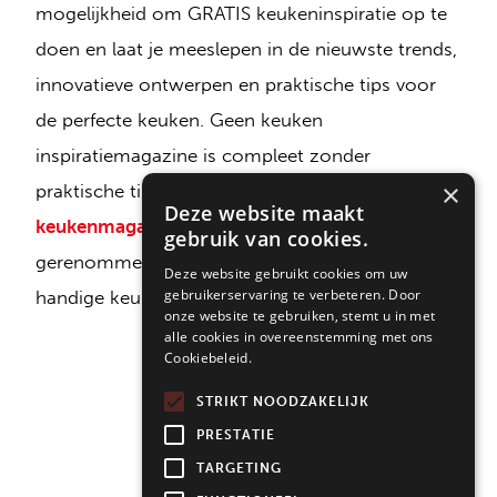
mogelijkheid om GRATIS keukeninspiratie op te
doen en laat je meeslepen in de nieuwste trends,
innovatieve ontwerpen en praktische tips voor
de perfecte keuken. Geen keuken
inspiratiemagazine is compleet zonder
×
praktische tips en advies van experts.
Ons
Deze website maakt
keukenmagazine
biedt inzichten in
gebruik van cookies.
gerenommeerde keukenspecialisten, enkele
Deze website gebruikt cookies om uw
gebruikerservaring te verbeteren. Door
handige keukentips en onze samenwerkingen.
onze website te gebruiken, stemt u in met
alle cookies in overeenstemming met ons
Cookiebeleid.
STRIKT NOODZAKELIJK
PRESTATIE
TARGETING