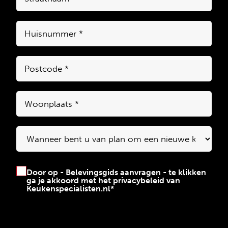
Huisnummer
*
Postcode
*
Woonplaats
*
Wanneer
bent
Instemming
*
Door op - Belevingsgids aanvragen - te klikken
u
ga je akkoord met het privacybeleid van
Keukenspecialisten.nl
*
van
plan