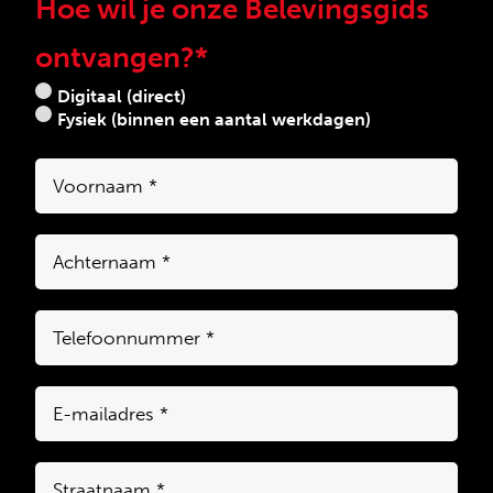
Hoe wil je onze Belevingsgids
ontvangen?
*
Digitaal (direct)
Fysiek (binnen een aantal werkdagen)
Voornaam
*
Achternaam
*
Telefoon
*
E-
mailadres
*
Straatnaam
*